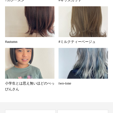
753シーズン
#キッズカット
#autumn
#ミルクティーベージュ
小学生とは思え無いほどのべっ
two-tone
ぴんさん