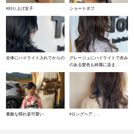
#刈り上げ女子
ショートボブ
全体にハイライト入れてからの
グレージュにハイライトで赤み
のある髪色も綺麗に染ま...
素敵な晴れ姿可愛い
#ロングヘア．．