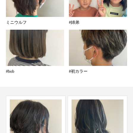
ミニウルフ
#姉弟
#bob
#初カラー