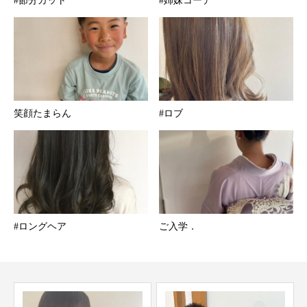
#節分カット
#姉妹コーデ
笑顔たまらん
#ロブ
#ロングヘア
ご入学．