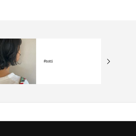
#totti