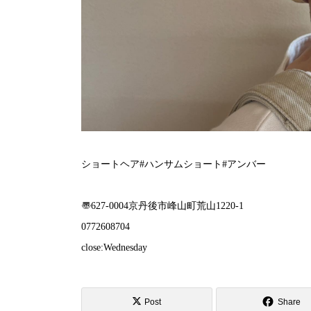
ショートヘア#ハンサムショート#アンバー
〠627-0004京丹後市峰山町荒山1220-1︎
0772608704
close:Wednesday
Post
Share