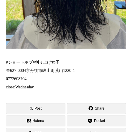
︎#ショートボブ#刈り上げ女子
〠627-0004京丹後市峰山町荒山1220-1
︎0772608704
close:Wednesday
Post
Share
Hatena
Pocket