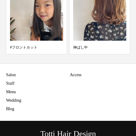
#フロントカット
伸ばし中
Salon
Access
Staff
Menu
Wedding
Blog
Totti Hair Design