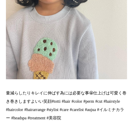
量減らしたりキレイに伸ばす為には必要な事🤩仕上げは可愛く巻
き巻きしますよいい笑顔️️#totti #hair #color #perm #cut #hairstyle
#haircolor #hairarrange #stylist #care #carelist #aujua #イルミナカラ
ー #headspa #treatment #美容院