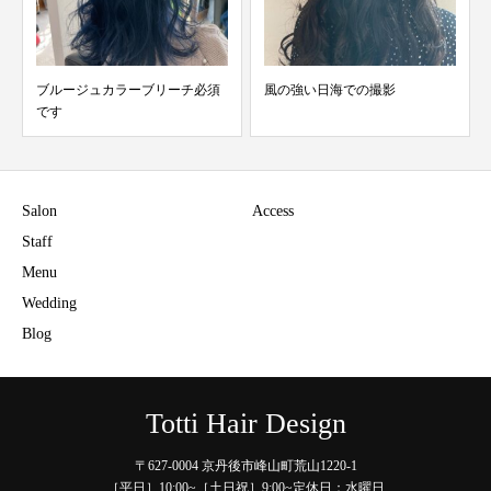
ブルージュカラーブリーチ必須
風の強い日海での撮影
です
Salon
Access
Staff
Menu
Wedding
Blog
Totti Hair Design
〒627-0004 京丹後市峰山町荒山1220-1
［平日］10:00~［土日祝］9:00~定休日：水曜日