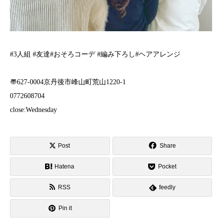
️#3人組 #友達#おそろコーデ #編み下ろし#ヘアアレンジ
〠627-0004京丹後市峰山町荒山1220-1︎
0772608704
close:Wednesday
Post
Share
Hatena
Pocket
RSS
feedly
Pin it