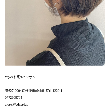
#もみれ毛#バッサリ
〠627-0004京丹後市峰山町荒山1220-1︎
0772608704
close:Wednesday