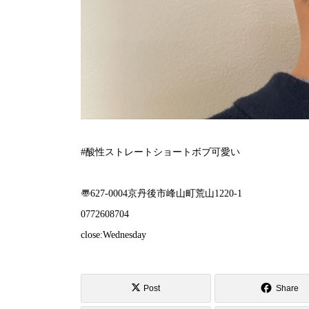
#酸性ストレートショートボブ可愛い️
〠627-0004京丹後市峰山町荒山1220-1
︎0772608704
close:Wednesday
Post
Share