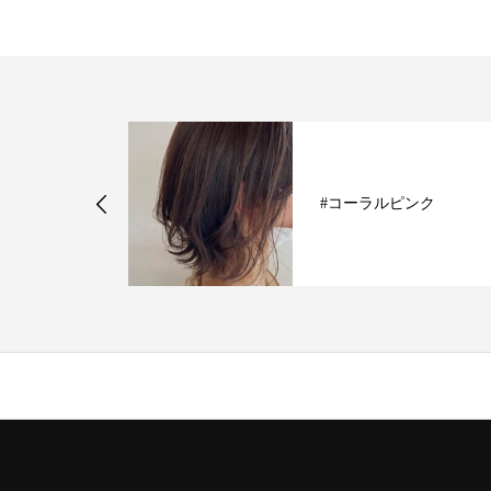
ト
#コーラルピンク