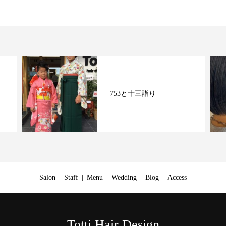
753と十三詣り
Salon
Staff
Menu
Wedding
Blog
Access
Totti Hair Design