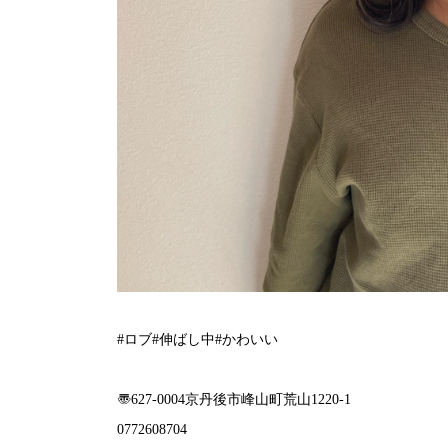
#ロブ#伸ばし中#かわいい
〠627-0004京丹後市峰山町荒山1220-1︎
0772608704