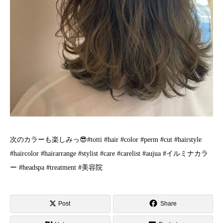
️次のカラーも楽しみっ😎#totti #hair #color #perm #cut #hairstyle
#haircolor #hairarrange #stylist #care #carelist #aujua #イルミナカラ
ー #headspa #treatment #美容院
Post
Share