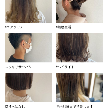
#エアタッチ
#着物生活
スッキリサッパリ
#ハイライト
切りっぱなし︎
年内31日まで営業します