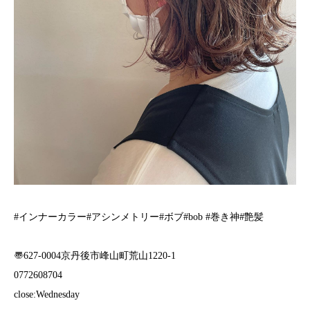
#インナーカラー#アシンメトリー#ボブ#bob #巻き神#艶髪
〠627-0004京丹後市峰山町荒山1220-1
︎0772608704
close:Wednesday