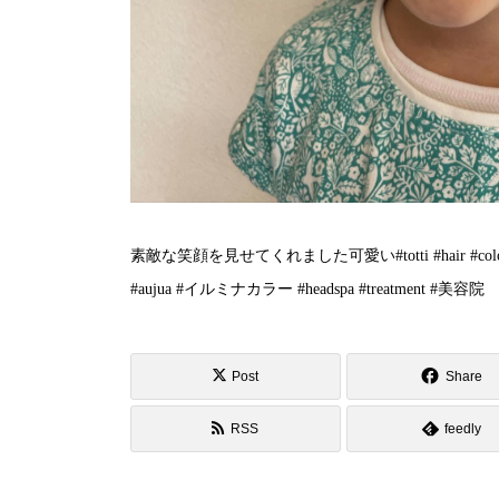
素敵な笑顔を見せてくれました️可愛い#totti #hair #color #perm #cut
#aujua #イルミナカラー #headspa #treatment #美容院
Post
Share
RSS
feedly