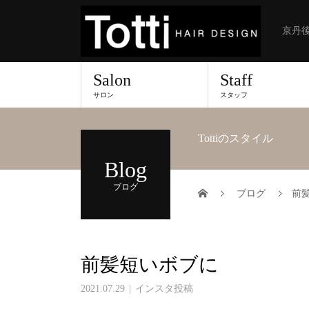
京丹後
Salon
Staff
サロン
スタッフ
Tottiのスタイル
Blog
ブログ
ブログ
前
前髪短いボブに
2021.07.29
インスタ投稿