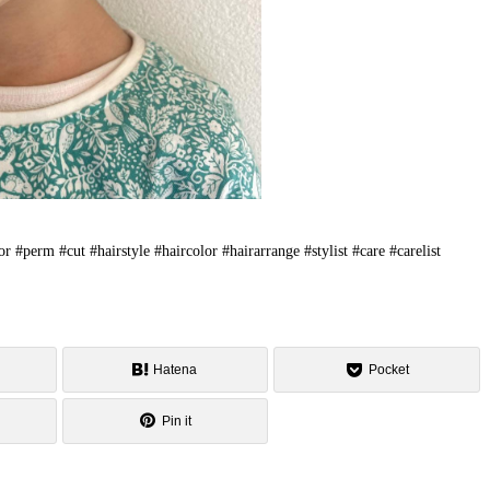
 #hairstyle #haircolor #hairarrange #stylist #care #carelist
Hatena
Pocket
Pin it