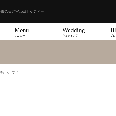
市の美容室Tottiトッティー
Menu
Wedding
B
メニュー
ウェディング
ブロ
髪短いボブに