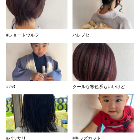
#ショートウルフ
ハレノヒ
#753
クールな寒色系もいいけど
#バッサリ
#キッズカット