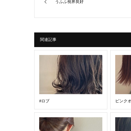
うふふ視界良好
関連記事
#ロブ
ピンクオ