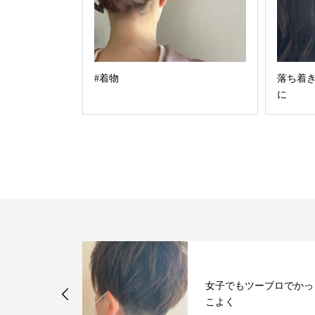
#着物
落ち着
に
女子でもツーブロでかっ
こよく