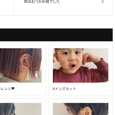
部活おつかれ様でした
レンジ🧡
#メンズカット