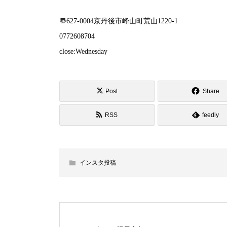
〠627-0004京丹後市峰山町荒山1220-1
︎0772608704
close:Wednesday
Post
Share
RSS
feedly
インスタ投稿