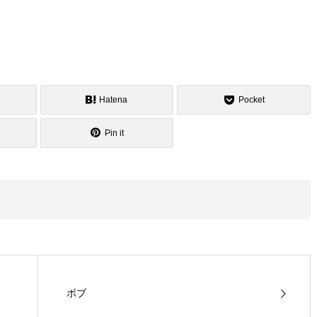
Hatena
Pocket
Pin it
ボブ