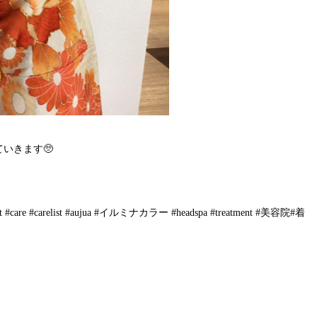
いきます🥺
 #stylist #care #carelist #aujua #イルミナカラー #headspa #treatment #美容院#着