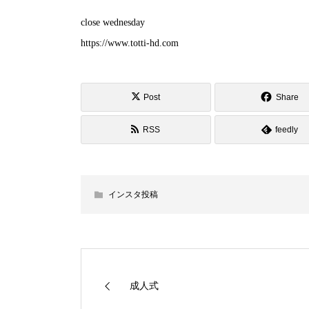
close wednesday
https://www.totti-hd.com
Post
Share
RSS
feedly
インスタ投稿
成人式