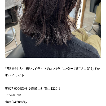
️#753撮影 人生初#ハイライト#ロブ#ラベンダー#癖毛#白髪をぼか
すハイライト
〠627-0004京丹後市峰山町荒山1220-1
︎0772608704
close:Wednesday